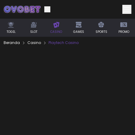
TOGEL
SLOT
CASINO
GAMES
SPORTS
PROMO
Beranda
Casino
Playtech Casino